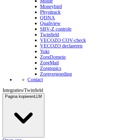
Mollie
Moneybird
Physitrack
QDNA
Qualiview
SBV-Z controle
Twinfield
VECOZO COV-check
VECOZO declareren
Yuki
ZorgDomein
ZorgMail
Zorgtopics
Zorgvergoeding
Contact
Integraties
/
Twinfield
Pagina kopieren
LLM