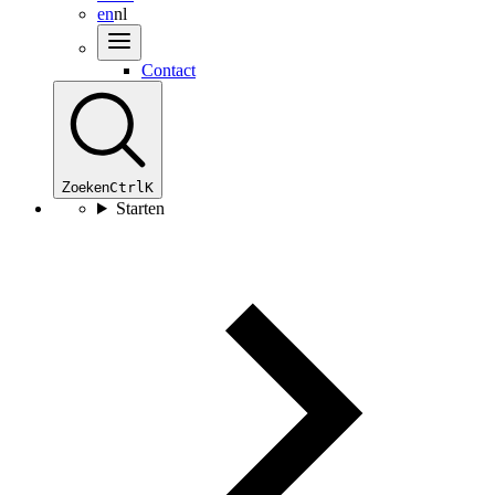
en
nl
Contact
Zoeken
Ctrl
K
Starten