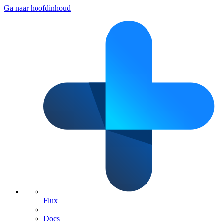
Ga naar hoofdinhoud
Flux
|
Docs