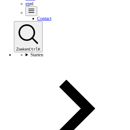
en
nl
Contact
Zoeken
Ctrl
K
Starten