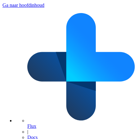
Ga naar hoofdinhoud
Flux
|
Docs