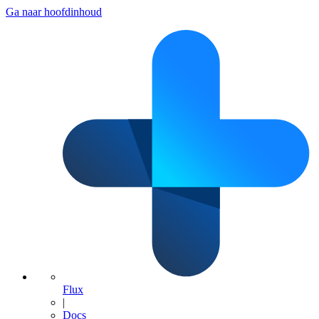
Ga naar hoofdinhoud
Flux
|
Docs