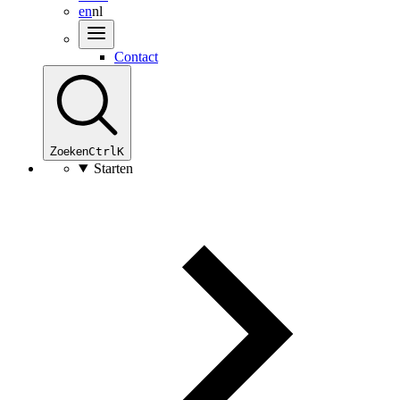
en
nl
Contact
Zoeken
Ctrl
K
Starten