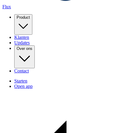
Flux
Product
Klanten
Updates
Over ons
Contact
Starten
Open app