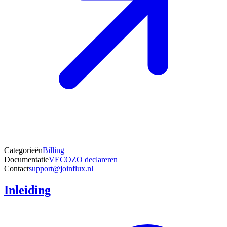
Categorieën
Billing
Documentatie
VECOZO declareren
Contact
support@joinflux.nl
Inleiding