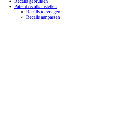
Recalls gebruiken
Patiënt recalls instellen
Recalls toevoegen
Recalls aanpassen