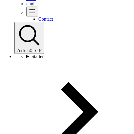
en
nl
Contact
Zoeken
Ctrl
K
Starten