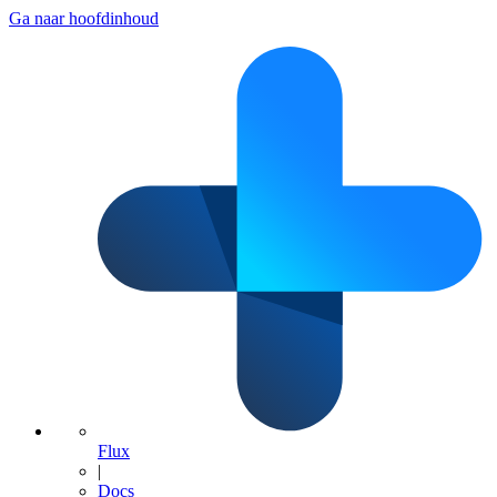
Ga naar hoofdinhoud
Flux
|
Docs