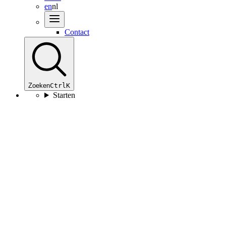
en
nl
Contact
Zoeken
Ctrl
K
Starten