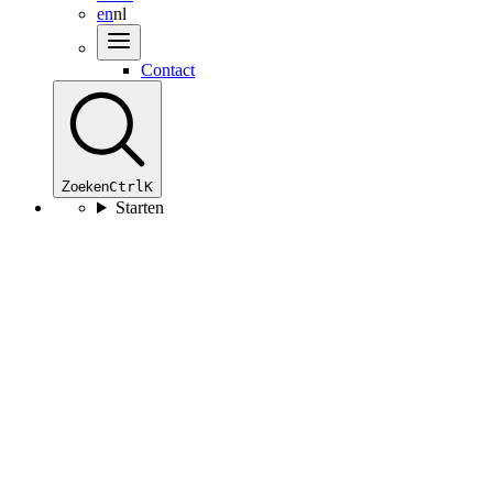
en
nl
Contact
Zoeken
Ctrl
K
Starten