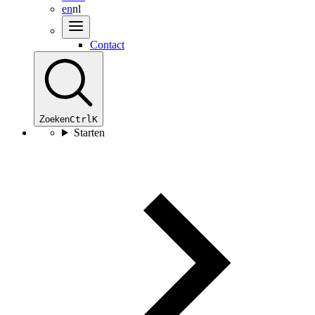
en
nl
Contact
Zoeken
Ctrl
K
Starten