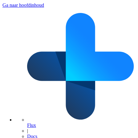
Ga naar hoofdinhoud
Flux
|
Docs