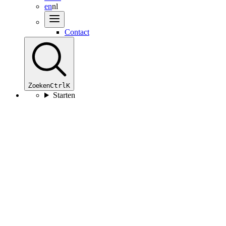
en
nl
Contact
Zoeken
Ctrl
K
Starten