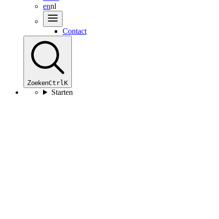
en
nl
Contact
Zoeken
Ctrl
K
Starten