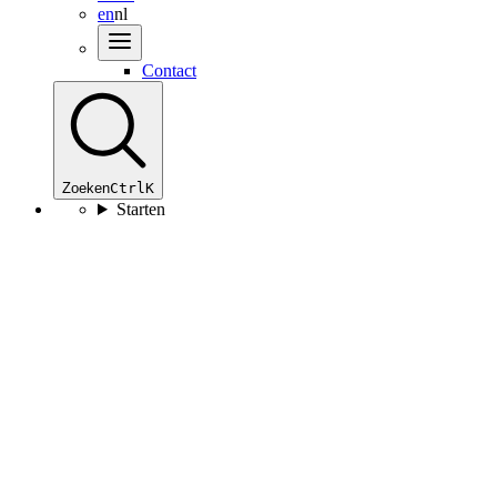
en
nl
Contact
Zoeken
Ctrl
K
Starten