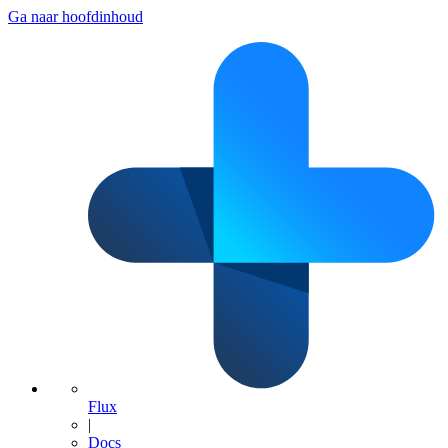
Ga naar hoofdinhoud
Flux
|
Docs