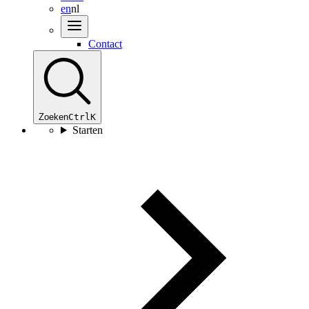
en
nl
Contact
Zoeken
Ctrl
K
Starten