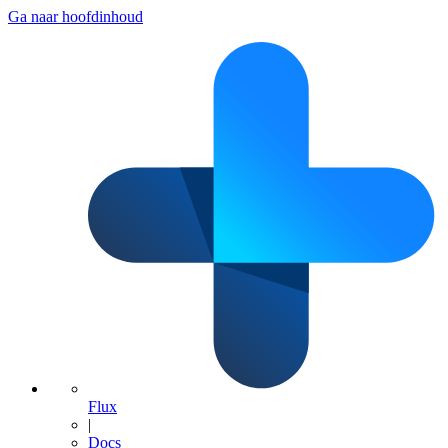
Ga naar hoofdinhoud
Flux
|
Docs