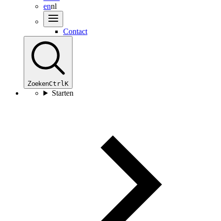
en
nl
Contact
Zoeken
Ctrl
K
Starten