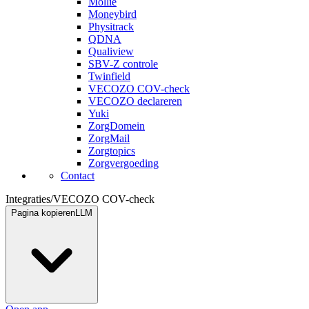
Mollie
Moneybird
Physitrack
QDNA
Qualiview
SBV-Z controle
Twinfield
VECOZO COV-check
VECOZO declareren
Yuki
ZorgDomein
ZorgMail
Zorgtopics
Zorgvergoeding
Contact
Integraties
/
VECOZO COV-check
Pagina kopieren
LLM