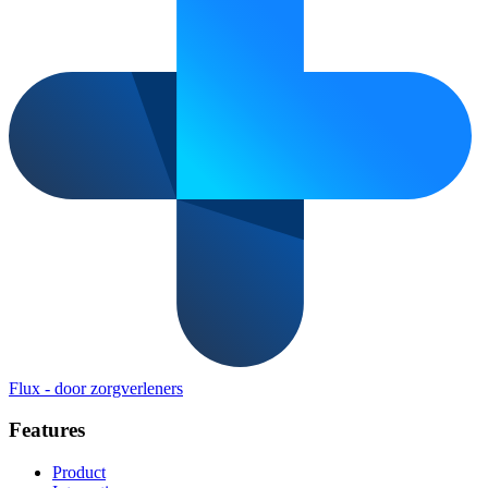
Flux
-
door zorgverleners
Features
Product