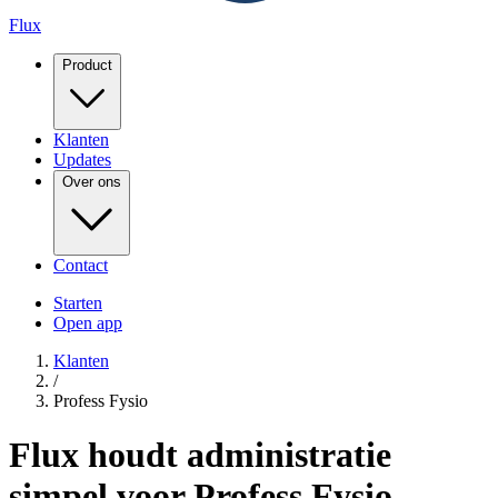
Flux
Product
Klanten
Updates
Over ons
Contact
Starten
Open app
Klanten
/
Profess Fysio
Flux houdt administratie
simpel voor Profess Fysio