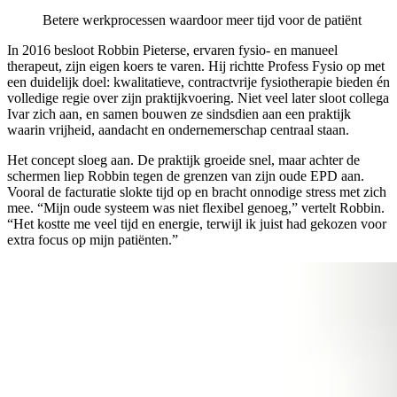
Betere werkprocessen waardoor meer tijd voor de patiënt
In 2016 besloot Robbin Pieterse, ervaren fysio- en manueel
therapeut, zijn eigen koers te varen. Hij richtte Profess Fysio op met
een duidelijk doel: kwalitatieve, contractvrije fysiotherapie bieden én
volledige regie over zijn praktijkvoering. Niet veel later sloot collega
Ivar zich aan, en samen bouwen ze sindsdien aan een praktijk
waarin vrijheid, aandacht en ondernemerschap centraal staan.
Het concept sloeg aan. De praktijk groeide snel, maar achter de
schermen liep Robbin tegen de grenzen van zijn oude EPD aan.
Vooral de facturatie slokte tijd op en bracht onnodige stress met zich
mee. “Mijn oude systeem was niet flexibel genoeg,” vertelt Robbin.
“Het kostte me veel tijd en energie, terwijl ik juist had gekozen voor
extra focus op mijn patiënten.”