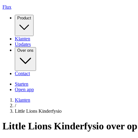
Flux
Product
Klanten
Updates
Over ons
Contact
Starten
Open app
Klanten
/
Little Lions Kinderfysio
Little Lions Kinderfysio over o