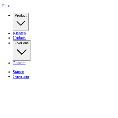
Flux
Product
Klanten
Updates
Over ons
Contact
Starten
Open app