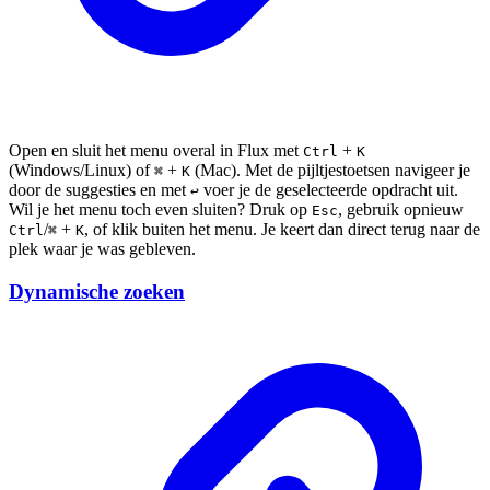
Open en sluit het menu overal in Flux met
+
Ctrl
K
(Windows/Linux) of
+
(Mac). Met de pijltjestoetsen navigeer je
⌘
K
door de suggesties en met
voer je de geselecteerde opdracht uit.
↩︎
Wil je het menu toch even sluiten? Druk op
, gebruik opnieuw
Esc
/
+
, of klik buiten het menu. Je keert dan direct terug naar de
Ctrl
⌘
K
plek waar je was gebleven.
Dynamische zoeken