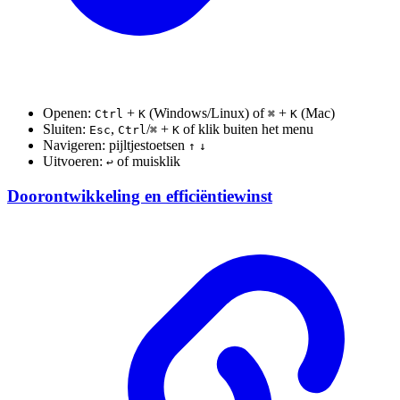
Openen:
+
(Windows/Linux) of
+
(Mac)
Ctrl
K
⌘
K
Sluiten:
,
/
+
of klik buiten het menu
Esc
Ctrl
⌘
K
Navigeren: pijltjestoetsen
↑
↓
Uitvoeren:
of muisklik
↩︎
Doorontwikkeling en efficiëntiewinst