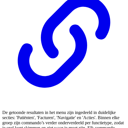
De getoonde resultaten in het menu zijn ingedeeld in duidelijke
secties: 'Patiënten', 'Facturen', 'Navigatie' en 'Acties'. Binnen elke
groep zijn commando’s verder onderverdeeld per functietype, zodat
je snel kunt skimmen en ziet waar je moet zijn. Elk commando