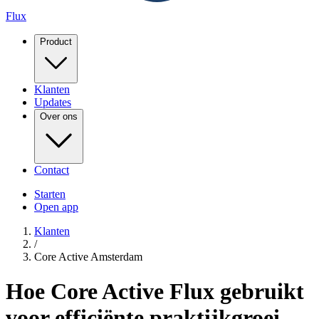
Flux
Product
Klanten
Updates
Over ons
Contact
Starten
Open app
Klanten
/
Core Active Amsterdam
Hoe Core Active Flux gebruikt
voor efficiënte praktijkgroei