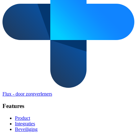
Flux
-
door zorgverleners
Features
Product
Integraties
Beveiliging