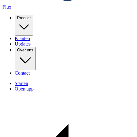
Flux
Product
Klanten
Updates
Over ons
Contact
Starten
Open app