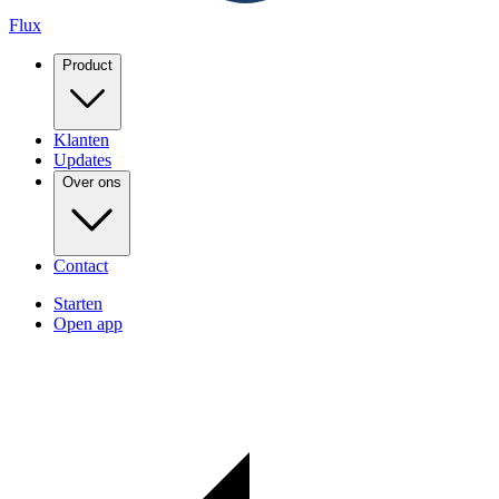
Flux
Product
Klanten
Updates
Over ons
Contact
Starten
Open app