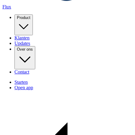
Flux
Product
Klanten
Updates
Over ons
Contact
Starten
Open app