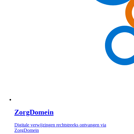
ZorgDomein
Digitale verwijzingen rechtstreeks ontvangen via
ZorgDomein